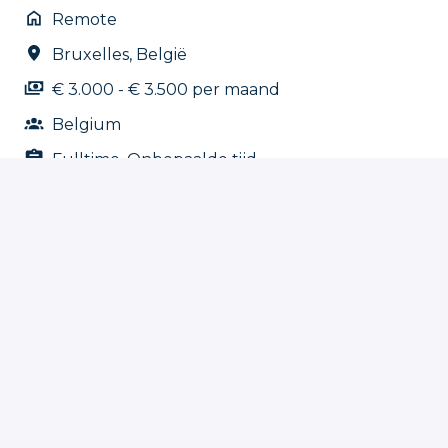
Remote
Bruxelles
,
België
€ 3.000 - € 3.500 per maand
Belgium
Fulltime, Onbepaalde tijd
Solliciteren
of