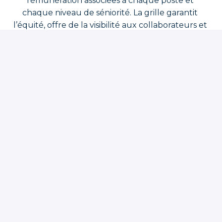
rémunération associées à chaque poste et 
chaque niveau de séniorité. La grille garantit 
l’équité, offre de la visibilité aux collaborateurs et 
est révisée chaque année pour rester alignée 
avec le marché.
Certification Ecovadis
En 2023 et 2024, Hiflow a reçu la médaille 
EcoVadis pour ses performances RSE, 
reconnaissant notre engagement en faveur des 