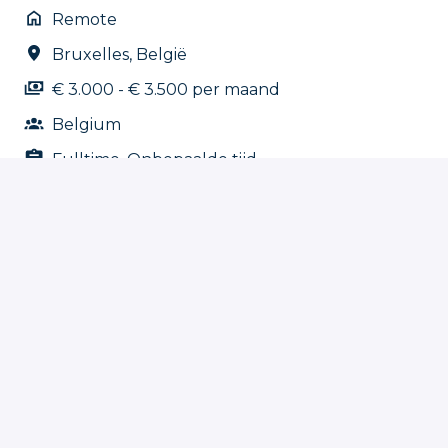
Remote
Bruxelles
,
België
€ 3.000 - € 3.500 per maand
Belgium
Fulltime, Onbepaalde tijd
Solliciteren
of